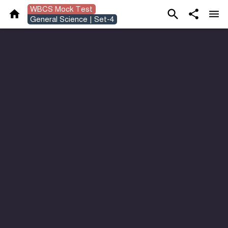
WBCS Mock Test




General Science | Set-4