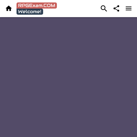
RPGExam.COM




Welcome!