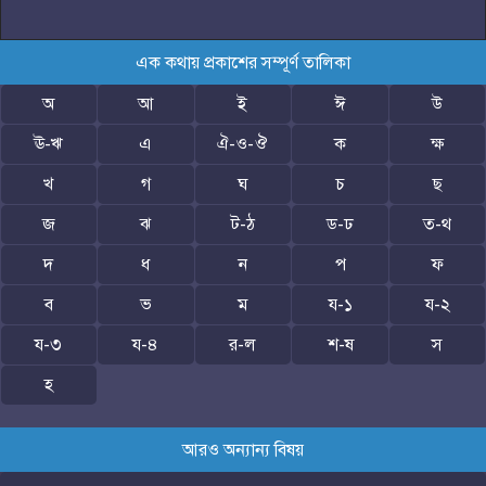
এক কথায় প্রকাশের সম্পূর্ণ তালিকা
অ
আ
ই
ঈ
উ
ঊ-ঋ
এ
ঐ-ও-ঔ
ক
ক্ষ
খ
গ
ঘ
চ
ছ
জ
ঝ
ট-ঠ
ড-ঢ
ত-থ
দ
ধ
ন
প
ফ
ব
ভ
ম
য-১
য-২
য-৩
য-৪
র-ল
শ-ষ
স
হ
আরও অন্যান্য বিষয়