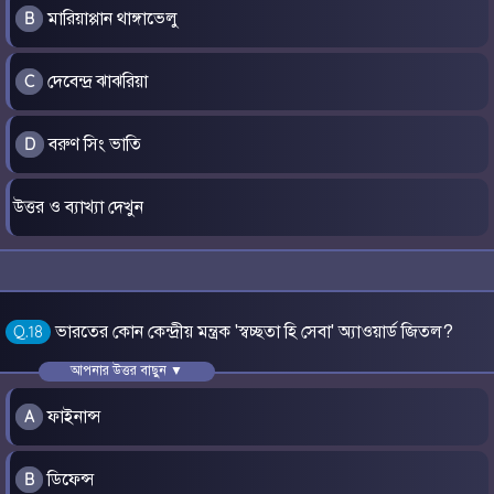
মারিয়াপ্পান থাঙ্গাভেলু
B
দেবেন্দ্র ঝাঝরিয়া
C
বরুণ সিং ভাতি
D
উত্তর ও ব্যাখ্যা দেখুন
ভারতের কোন কেন্দ্রীয় মন্ত্রক 'স্বচ্ছতা হি সেবা' অ্যাওয়ার্ড জিতল?
Q.18
আপনার উত্তর বাছুন ▼
ফাইনান্স
A
ডিফেন্স
B