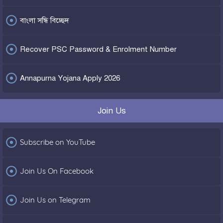

বাংলা সন্ধি বিচ্ছেদ

Recover PSC Password & Enrolment Number

Annapurna Yojana Apply 2026
Join Us

Subscribe on YouTube

Join Us On Facebook

Join Us on Telegram