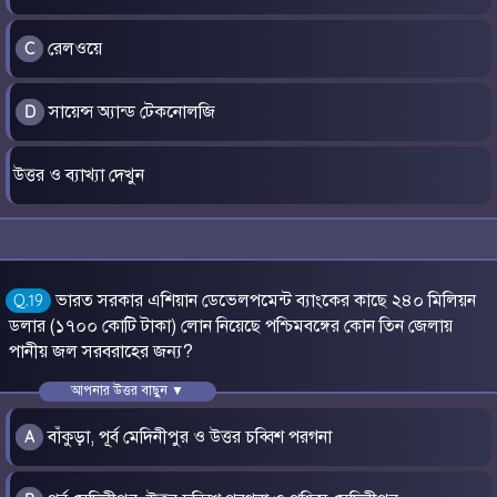
রেলওয়ে
C
সায়েন্স অ্যান্ড টেকনোলজি
D
উত্তর ও ব্যাখ্যা দেখুন
ভারত সরকার এশিয়ান ডেভেলপমেন্ট ব্যাংকের কাছে ২৪০ মিলিয়ন
Q.19
ডলার (১৭০০ কোটি টাকা) লোন নিয়েছে পশ্চিমবঙ্গের কোন তিন জেলায়
পানীয় জল সরবরাহের জন্য?
আপনার উত্তর বাছুন ▼
বাঁকুড়া, পূর্ব মেদিনীপুর ও উত্তর চব্বিশ পরগনা
A