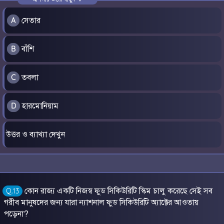
সেতার
A
বাঁশি
B
তবলা
C
হারমোনিয়াম
D
উত্তর ও ব্যাখ্যা দেখুন
কোন রাজ্য একটি নিজস্ব ফুড সিকিউরিটি স্কিম চালু করেছে সেই সব
Q.13
গরীব মানুষদের জন্য যারা ন্যাশনাল ফুড সিকিউরিটি অ্যাক্টের আওতায়
পড়েনা?