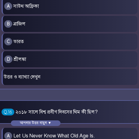
সাউথ আফ্রিকা
A
ব্রাজিল
B
ভারত
C
শ্রীলঙ্কা
D
উত্তর ও ব্যাখ্যা দেখুন
২০১৮ সালে বিশ্ব প্রবীণ দিবসের থিম কী ছিল?
Q.16
আপনার উত্তর বাছুন ▼
Let Us Never Know What Old Age Is.
A