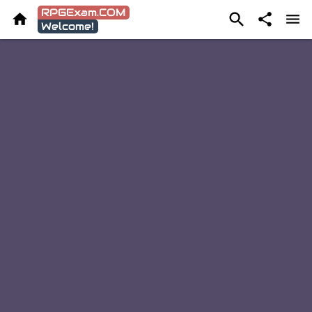
RPGExam.COM




Welcome!