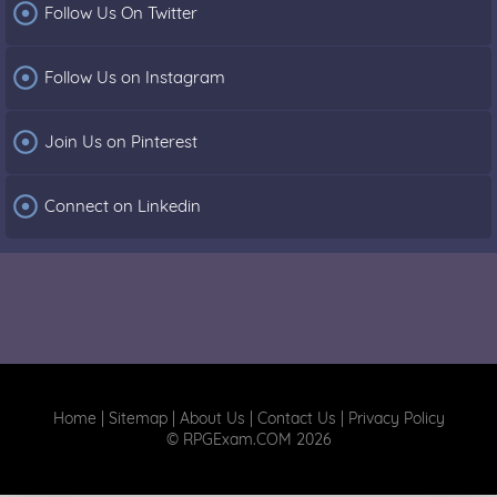

Follow Us On Twitter

Follow Us on Instagram

Join Us on Pinterest

Connect on Linkedin
Home
|
Sitemap
|
About Us
|
Contact Us
|
Privacy Policy
© RPGExam.COM 2026